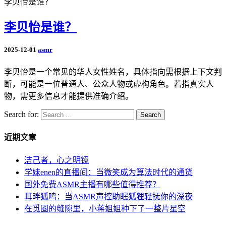
李贝怡是谁？
李贝怡是谁？
2025-12-01
asmr
李贝怡是一个常见的华人女性姓名，具体指向需根据上下文判
断，可能是一位普通人、公众人物或虚构角色。若指真实人
物，需更多信息才能提供准确介绍。
Search for:
Search
近期文章
洁己者，心之明镜
学妹enen的直播间：当微笑成为算法时代的通货
国外免费ASMR主播有哪些值得推荐？
耳畔狐鸣：当ASMR声控助眠狐狸轻抚你的深夜
在觅圈的缝隙里，小蒋姐姐种下了一整片星空