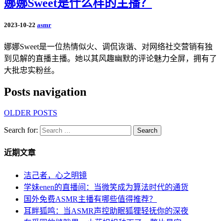
娜娜Sweet是什么样的主播？
2023-10-22
asmr
娜娜Sweet是一位热情似火、调侃诙谐、对网络社交营销有独
到见解的直播主播。她以其风趣幽默的评论魅力全屏，拥有了
大批忠实粉丝。
Posts navigation
OLDER POSTS
Search for:
Search
近期文章
洁己者，心之明镜
学妹enen的直播间：当微笑成为算法时代的通货
国外免费ASMR主播有哪些值得推荐？
耳畔狐鸣：当ASMR声控助眠狐狸轻抚你的深夜