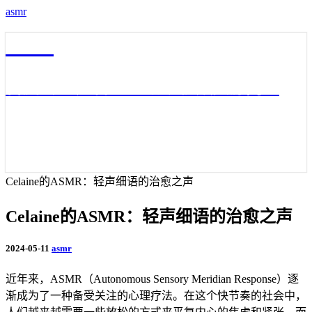
asmr
asmr
百度云3D声音asmr助眠视频资源网盘
Celaine的ASMR：轻声细语的治愈之声
Celaine的ASMR：轻声细语的治愈之声
2024-05-11
asmr
近年来，ASMR（Autonomous Sensory Meridian Response）逐
渐成为了一种备受关注的心理疗法。在这个快节奏的社会中，