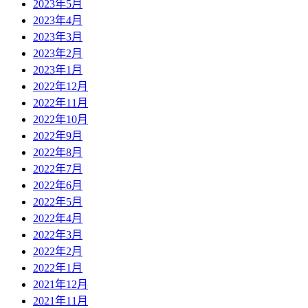
2023年5月
2023年4月
2023年3月
2023年2月
2023年1月
2022年12月
2022年11月
2022年10月
2022年9月
2022年8月
2022年7月
2022年6月
2022年5月
2022年4月
2022年3月
2022年2月
2022年1月
2021年12月
2021年11月