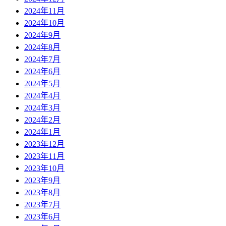
2024年11月
2024年10月
2024年9月
2024年8月
2024年7月
2024年6月
2024年5月
2024年4月
2024年3月
2024年2月
2024年1月
2023年12月
2023年11月
2023年10月
2023年9月
2023年8月
2023年7月
2023年6月