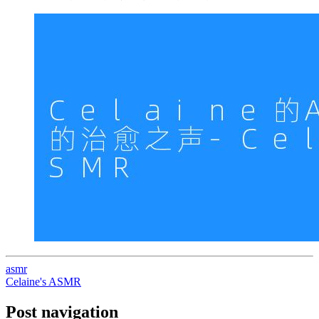
asmr
Celaine's ASMR
Post navigation