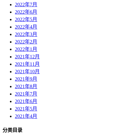
2022年7月
2022年6月
2022年5月
2022年4月
2022年3月
2022年2月
2022年1月
2021年12月
2021年11月
2021年10月
2021年9月
2021年8月
2021年7月
2021年6月
2021年5月
2021年4月
分类目录