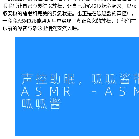
眠眠乐让自己心灵得以放松，让自己身心得以抚养起来，以获
取安稳的睡眠和完美的身忽状态。也正是在呱呱酱的声控中，
一段段ASMR都能帮助用户实现了真正意义的放松，让他们在
眼前的噪音与杂念里悄然安然入睡。