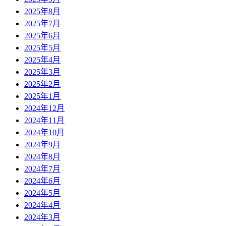
2025年8月
2025年7月
2025年6月
2025年5月
2025年4月
2025年3月
2025年2月
2025年1月
2024年12月
2024年11月
2024年10月
2024年9月
2024年8月
2024年7月
2024年6月
2024年5月
2024年4月
2024年3月