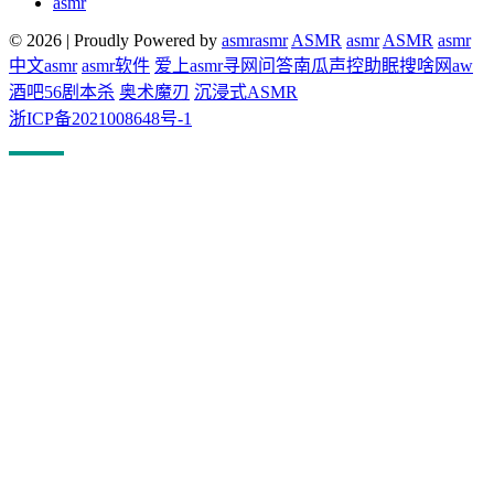
asmr
© 2026
|
Proudly Powered by
asmr
asmr
ASMR
asmr
ASMR
asmr
中文asmr
asmr软件
爱上asmr
寻网问答
南瓜声控助眠
搜啥网
aw
酒吧
56剧本杀
奥术魔刃
沉浸式ASMR
浙ICP备2021008648号-1