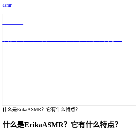
asmr
asmr
百度云3D声音asmr助眠视频资源网盘
什么是ErikaASMR？它有什么特点？
什么是ErikaASMR？它有什么特点？