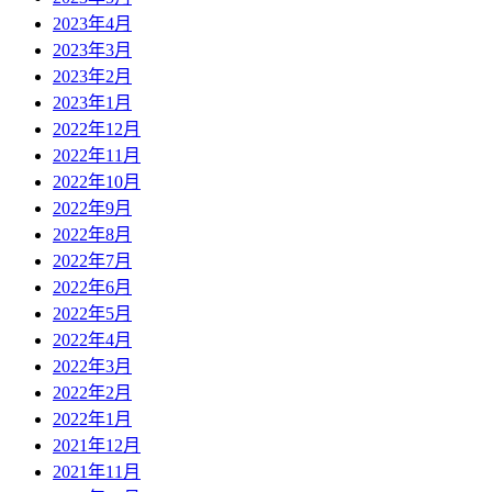
2023年4月
2023年3月
2023年2月
2023年1月
2022年12月
2022年11月
2022年10月
2022年9月
2022年8月
2022年7月
2022年6月
2022年5月
2022年4月
2022年3月
2022年2月
2022年1月
2021年12月
2021年11月