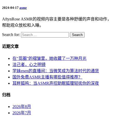
2024-04-17
asmr
AftynRose ASMR的视频内容主要是各种舒缓的声音和动作，
帮助观众放松和入睡。
Search for:
Search
近期文章
在“觅圈”的褶皱里，她收藏了一万种月光
洁己者，心之明镜
学妹enen的直播间：当微笑成为算法时代的通货
国外免费ASMR主播有哪些值得推荐？
耳畔狐鸣：当ASMR声控助眠狐狸轻抚你的深夜
归档
2026年8月
2026年7月