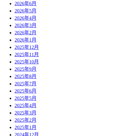
2026年6月
2026年5月
2026年4月
2026年3月
2026年2月
2026年1月
2025年12月
2025年11月
2025年10月
2025年9月
2025年8月
2025年7月
2025年6月
2025年5月
2025年4月
2025年3月
2025年2月
2025年1月
2024年12月