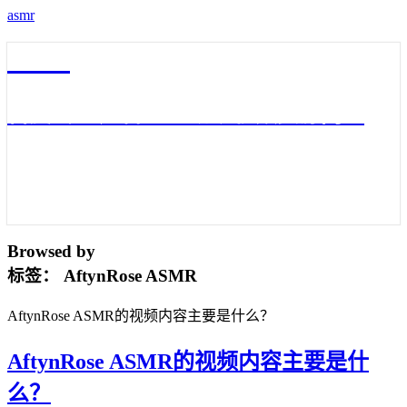
asmr
asmr
百度云3D声音asmr助眠视频资源网盘
Browsed by
标签：
AftynRose ASMR
AftynRose ASMR的视频内容主要是什么？
AftynRose ASMR的视频内容主要是什
么？