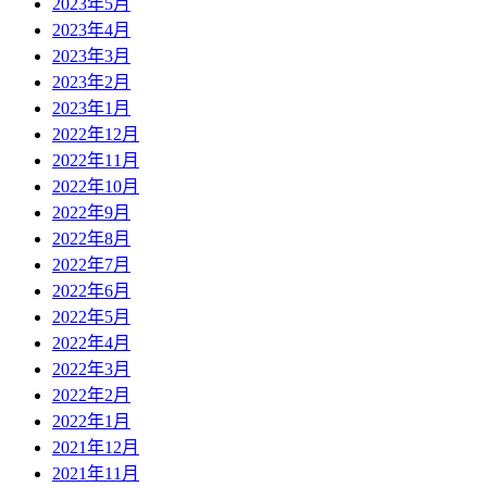
2023年5月
2023年4月
2023年3月
2023年2月
2023年1月
2022年12月
2022年11月
2022年10月
2022年9月
2022年8月
2022年7月
2022年6月
2022年5月
2022年4月
2022年3月
2022年2月
2022年1月
2021年12月
2021年11月