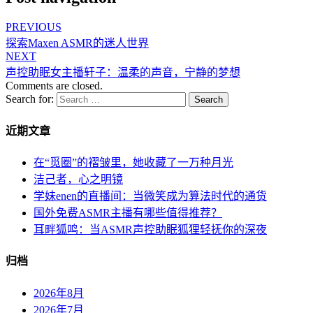
PREVIOUS
探索Maxen ASMR的迷人世界
NEXT
声控助眠女主播轩子：温柔的声音，宁静的梦想
Comments are closed.
Search for:
Search
近期文章
在“觅圈”的褶皱里，她收藏了一万种月光
洁己者，心之明镜
学妹enen的直播间：当微笑成为算法时代的通货
国外免费ASMR主播有哪些值得推荐？
耳畔狐鸣：当ASMR声控助眠狐狸轻抚你的深夜
归档
2026年8月
2026年7月