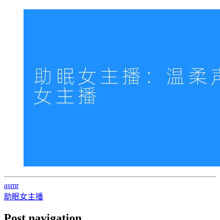
asmr
助眠女主播
Post navigation