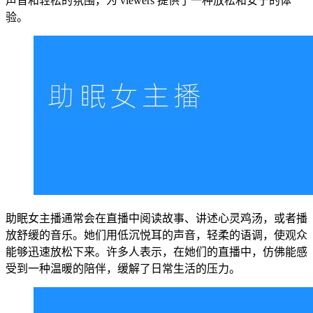
声音和轻松的氛围，为 viewers 提供了一种放松和安宁的体
验。
助眠女主播通常会在直播中阅读故事、讲述心灵鸡汤，或者播
放舒缓的音乐。她们用低沉悦耳的声音，轻柔的语调，使观众
能够迅速放松下来。许多人表示，在她们的直播中，仿佛能感
受到一种温暖的陪伴，缓解了日常生活的压力。