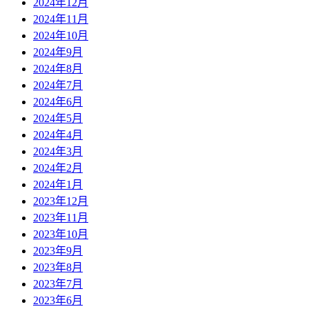
2024年12月
2024年11月
2024年10月
2024年9月
2024年8月
2024年7月
2024年6月
2024年5月
2024年4月
2024年3月
2024年2月
2024年1月
2023年12月
2023年11月
2023年10月
2023年9月
2023年8月
2023年7月
2023年6月