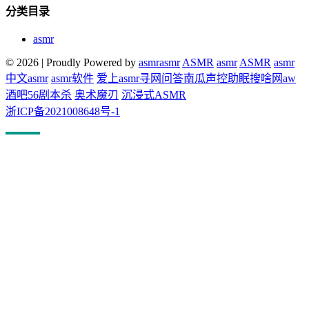
分类目录
asmr
© 2026
|
Proudly Powered by
asmr
asmr
ASMR
asmr
ASMR
asmr
中文asmr
asmr软件
爱上asmr
寻网问答
南瓜声控助眠
搜啥网
aw
酒吧
56剧本杀
奥术魔刃
沉浸式ASMR
浙ICP备2021008648号-1