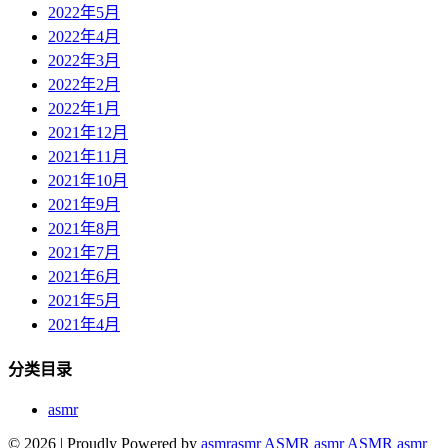
2022年5月
2022年4月
2022年3月
2022年2月
2022年1月
2021年12月
2021年11月
2021年10月
2021年9月
2021年8月
2021年7月
2021年6月
2021年5月
2021年4月
分类目录
asmr
© 2026
|
Proudly Powered by
asmr
asmr
ASMR
asmr
ASMR
asmr