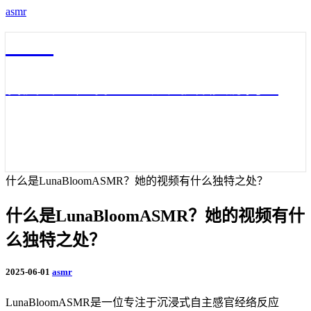
asmr
asmr
百度云3D声音asmr助眠视频资源网盘
什么是LunaBloomASMR？她的视频有什么独特之处？
什么是LunaBloomASMR？她的视频有什
么独特之处？
2025-06-01
asmr
LunaBloomASMR是一位专注于沉浸式自主感官经络反应